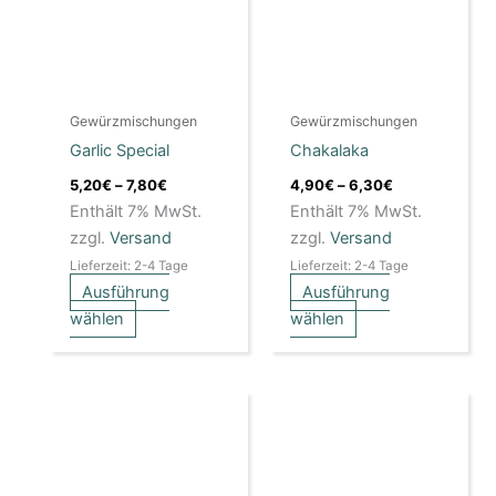
Varianten
Varianten
auf.
auf.
Die
Die
Optionen
Optionen
Gewürzmischungen
Gewürzmischungen
können
können
Garlic Special
Chakalaka
auf
auf
der
der
5,20
€
–
7,80
€
4,90
€
–
6,30
€
Produktseite
Produktseite
Enthält 7% MwSt.
Enthält 7% MwSt.
gewählt
gewählt
zzgl.
Versand
zzgl.
Versand
werden
werden
Lieferzeit: 2-4 Tage
Lieferzeit: 2-4 Tage
Ausführung
Ausführung
wählen
wählen
Preisspanne:
Dieses
4,90€
Produkt
bis
weist
6,80€
mehrere