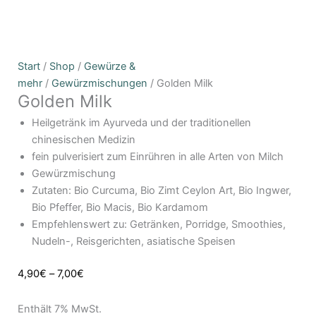
Golden
Preisspanne:
Start
/
Shop
/
Gewürze &
Milk
4,90€
mehr
/
Gewürzmischungen
/ Golden Milk
Golden Milk
Menge
bis
7,00€
Heilgetränk im Ayurveda und der traditionellen
chinesischen Medizin
fein pulverisiert zum Einrühren in alle Arten von Milch
Gewürzmischung
Zutaten: Bio Curcuma, Bio Zimt Ceylon Art, Bio Ingwer,
Bio Pfeffer, Bio Macis, Bio Kardamom
Empfehlenswert zu: Getränken, Porridge, Smoothies,
Nudeln-, Reisgerichten, asiatische Speisen
4,90
€
–
7,00
€
Enthält 7% MwSt.