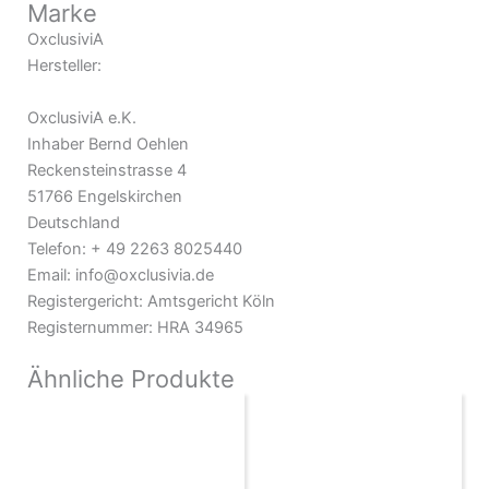
Marke
OxclusiviA
Hersteller:
OxclusiviA e.K.
Inhaber Bernd Oehlen
Reckensteinstrasse 4
51766 Engelskirchen
Deutschland
Telefon: + 49 2263 8025440
Email: info@oxclusivia.de
Registergericht: Amtsgericht Köln
Registernummer: HRA 34965
Ähnliche Produkte
Preisspanne:
Preisspanne:
Dieses
Dieses
5,20€
4,90€
Produkt
Produkt
bis
bis
weist
7,80€
weist
6,30€
mehrere
mehrere