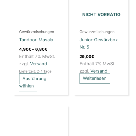
Varianten
auf.
NICHT VORRÄTIG
Die
Optionen
Gewürzmischungen
Gewürzmischungen
können
Tandoori Masala
Junior-Gewürzbox
auf
Nr. 5
der
4,90
€
–
6,80
€
Produktseite
Enthält 7% MwSt.
29,00
€
gewählt
zzgl.
Versand
Enthält 7% MwSt.
werden
zzgl.
Versand
Lieferzeit: 2-4 Tage
Weiterlesen
Ausführung
wählen