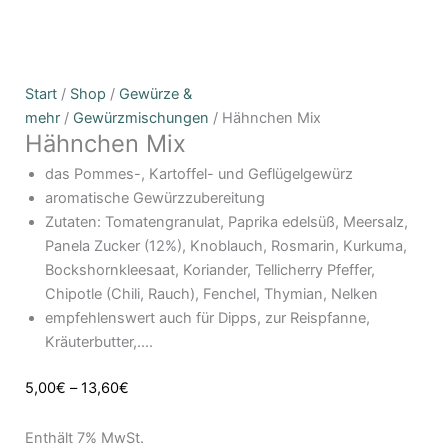
Hähnchen
Preisspanne:
Start
/
Shop
/
Gewürze &
Mix
5,00€
mehr
/
Gewürzmischungen
/ Hähnchen Mix
Hähnchen Mix
Menge
bis
13,60€
das Pommes-, Kartoffel- und Geflügelgewürz
aromatische Gewürzzubereitung
Zutaten: Tomatengranulat, Paprika edelsüß, Meersalz,
Panela Zucker (12%), Knoblauch, Rosmarin, Kurkuma,
Bockshornkleesaat, Koriander, Tellicherry Pfeffer,
Chipotle (Chili, Rauch), Fenchel, Thymian, Nelken
empfehlenswert auch für Dipps, zur Reispfanne,
Kräuterbutter,….
5,00
€
–
13,60
€
Enthält 7% MwSt.