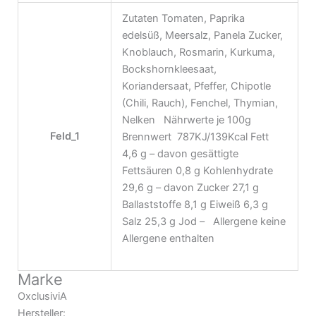
Zutaten Tomaten, Paprika
edelsüß, Meersalz, Panela Zucker,
Knoblauch, Rosmarin, Kurkuma,
Bockshornkleesaat,
Koriandersaat, Pfeffer, Chipotle
(Chili, Rauch), Fenchel, Thymian,
Nelken Nährwerte je 100g
Feld_1
Brennwert 787KJ/139Kcal Fett
4,6 g – davon gesättigte
Fettsäuren 0,8 g Kohlenhydrate
29,6 g – davon Zucker 27,1 g
Ballaststoffe 8,1 g Eiweiß 6,3 g
Salz 25,3 g Jod – Allergene keine
Allergene enthalten
Marke
OxclusiviA
Hersteller: