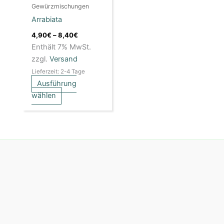
Gewürzmischungen
können
Arrabiata
auf
der
4,90
€
–
8,40
€
Produktseite
Enthält 7% MwSt.
gewählt
zzgl.
Versand
werden
Lieferzeit: 2-4 Tage
Ausführung
wählen