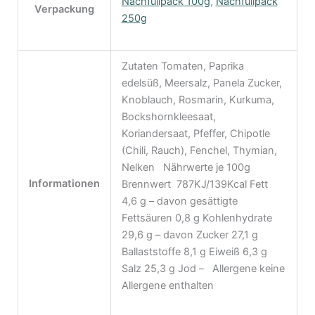
Nachfüllpack 100g
,
Nachfüllpack
Verpackung
250g
Zutaten Tomaten, Paprika
edelsüß, Meersalz, Panela Zucker,
Knoblauch, Rosmarin, Kurkuma,
Bockshornkleesaat,
Koriandersaat, Pfeffer, Chipotle
(Chili, Rauch), Fenchel, Thymian,
Nelken Nährwerte je 100g
Informationen
Brennwert 787KJ/139Kcal Fett
4,6 g – davon gesättigte
Fettsäuren 0,8 g Kohlenhydrate
29,6 g – davon Zucker 27,1 g
Ballaststoffe 8,1 g Eiweiß 6,3 g
Salz 25,3 g Jod – Allergene keine
Allergene enthalten