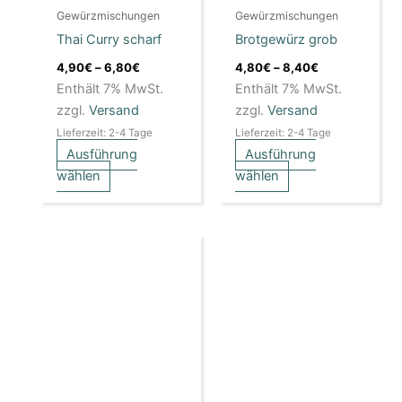
Gewürzmischungen
Gewürzmischungen
können
können
Thai Curry scharf
Brotgewürz grob
auf
auf
der
der
4,90
€
–
6,80
€
4,80
€
–
8,40
€
Produktseite
Produktseite
Enthält 7% MwSt.
Enthält 7% MwSt.
gewählt
gewählt
zzgl.
Versand
zzgl.
Versand
werden
werden
Lieferzeit: 2-4 Tage
Lieferzeit: 2-4 Tage
Ausführung
Ausführung
wählen
wählen
Preisspanne:
Dieses
4,90€
Produkt
bis
weist
8,40€
mehrere
Varianten
auf.
Die
Optionen