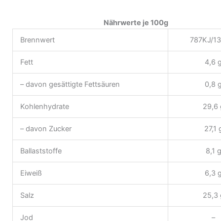
Nährwerte je 100g
Brennwert
787KJ/13
Fett
4,6 
– davon gesättigte Fettsäuren
0,8 
Kohlenhydrate
29,6 
– davon Zucker
27,1 
Ballaststoffe
8,1 
Eiweiß
6,3 
Salz
25,3 
Jod
–