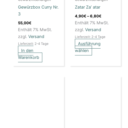
können
Gewürzbox Curry Nr.
Zatar Za’ atar
auf
3
der
4,90
€
–
6,80
€
Produktseite
Enthält 7% MwSt.
55,00
€
gewählt
Enthält 7% MwSt.
zzgl.
Versand
werden
zzgl.
Versand
Lieferzeit: 2-4 Tage
Ausführung
Lieferzeit: 2-4 Tage
In den
wählen
Warenkorb
Preisspanne:
Preisspanne:
Dieses
Dieses
4,90€
4,80€
Produkt
Produkt
bis
bis
weist
6,80€
weist
8,40€
mehrere
mehrere
Varianten
Varianten
auf.
auf.
Die
Die
Optionen
Optionen