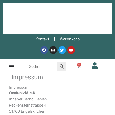
Zum
Inhalt
springen
Kontakt
Warenkorb
Facebook
Instagram
Twitter
Youtube
Search Button
Search
0
Warenkorb
for:
Impressum
Impressum
OxclusiviA e.K.
Inhaber Bernd Oehlen
Reckensteinstrasse 4
51766 Engelskirchen