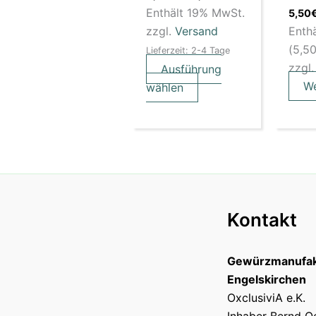
Enthält 19% MwSt.
5,50
Produktseite
zzgl.
Versand
Enth
gewählt
(
5,5
Lieferzeit: 2-4 Tage
werden
zzgl
Ausführung
We
wählen
Kontakt
Gewürzmanufak
Engelskirchen
OxclusiviA e.K.
Inhaber Bernd O