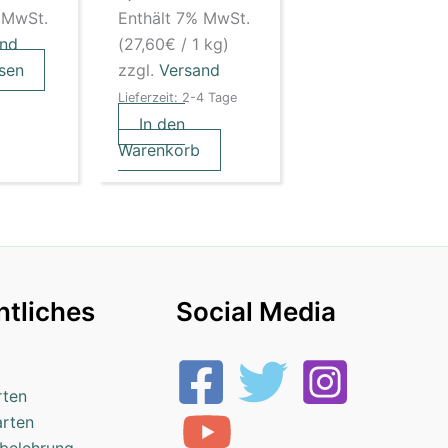
 MwSt.
Enthält 7% MwSt.
and
(
27,60
€
/ 1 kg)
esen
zzgl.
Versand
Lieferzeit: 2-4 Tage
In den
Warenkorb
tliches
Social Media
rten
arten
belehrung