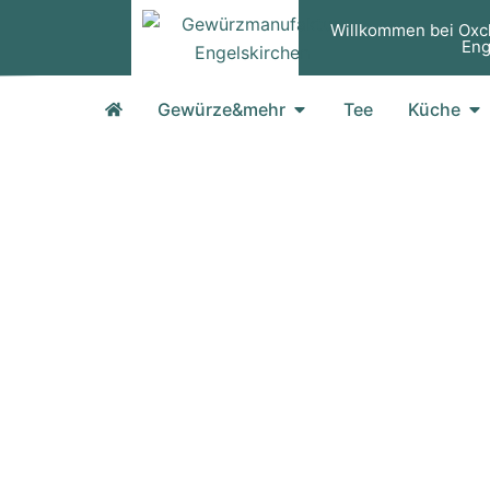
Zum
Willkommen bei Oxc
Inhalt
Eng
springen
Öffne Gewürze&mehr
Öf
Gewürze&mehr
Tee
Küche