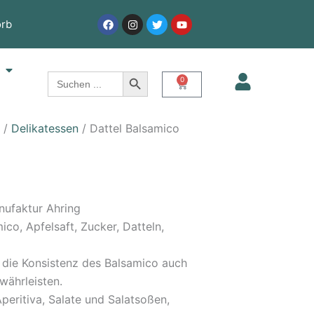
Facebook
Instagram
Twitter
Youtube
rb
Öffne Service
e
Search Button
Search
0
Warenkorb
for:
/
Delikatessen
/ Dattel Balsamico
nufaktur Ahring
co, Apfelsaft, Zucker, Datteln,
die Konsistenz des Balsamico auch
währleisten.
peritiva, Salate und Salatsoßen,