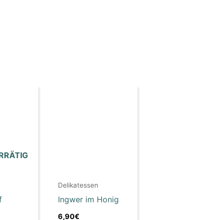
RRÄTIG
Delikatessen
f
Ingwer im Honig
6,90
€