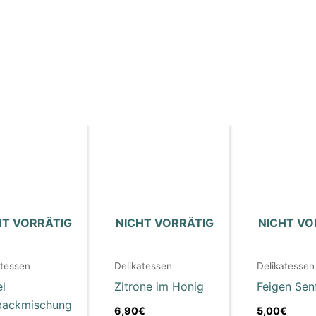
HT VORRÄTIG
NICHT VORRÄTIG
NICHT VO
atessen
Delikatessen
Delikatessen
l
Zitrone im Honig
Feigen Sen
backmischung
6,90
€
5,00
€