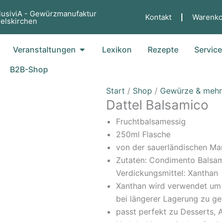
lusiviA - Gewürzmanufaktur
Kontakt
Warenko
elskirchen
fne Küche
Öffne Veranstaltungen
Veranstaltungen
Lexikon
Rezepte
Servic
B2B-Shop
Dattel
Start
/
Shop
/
Gewürze & mehr
Dattel Balsamico
Balsamico
Menge
Fruchtbalsamessig
250ml Flasche
von der sauerländischen Ma
Zutaten: Condimento Balsami
Verdickungsmittel: Xanthan
Xanthan wird verwendet um 
bei längerer Lagerung zu ge
passt perfekt zu Desserts, A