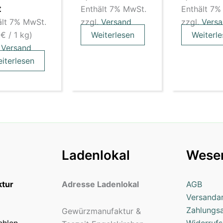
Enthält 7% MwSt.
Enthält 7%
€
ält 7% MwSt.
zzgl.
Versand
zzgl.
Vers
0
€
/ 1 kg)
Weiterlesen
Weiterl
.
Versand
iterlesen
Ladenlokal
Wesen
tur
Adresse Ladenlokal
AGB
Versanda
Zahlungs
Gewürzmanufaktur &
ehlen
Widerrufs