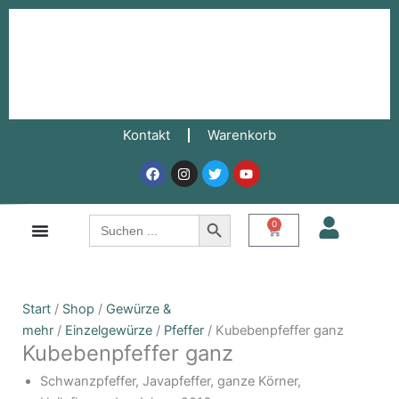
Zum
Inhalt
springen
Kontakt
Warenkorb
Facebook
Instagram
Twitter
Youtube
Search Button
Search
0
Warenkorb
for:
Kubebenpfeffer
Preisspanne:
Start
/
Shop
/
Gewürze &
ganz
7,10€
mehr
/
Einzelgewürze
/
Pfeffer
/ Kubebenpfeffer ganz
Kubebenpfeffer ganz
Menge
bis
13,70€
Schwanzpfeffer, Javapfeffer, ganze Körner,