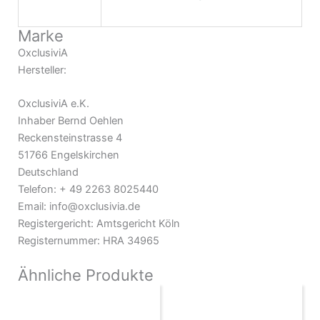
Marke
OxclusiviA
Hersteller:
OxclusiviA e.K.
Inhaber Bernd Oehlen
Reckensteinstrasse 4
51766 Engelskirchen
Deutschland
Telefon: + 49 2263 8025440
Email: info@oxclusivia.de
Registergericht: Amtsgericht Köln
Registernummer: HRA 34965
Ähnliche Produkte
Preisspanne:
Preisspanne:
Dieses
Dieses
4,90€
5,90€
Produkt
Produkt
bis
bis