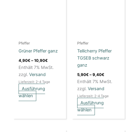
weist
10,90€
weist
9,40€
mehrere
mehrere
Varianten
Varianten
auf.
auf.
Die
Die
Optionen
Optionen
Pfeffer
Pfeffer
können
können
Grüner Pfeffer ganz
Tellicherry Pfeffer
auf
auf
TGSEB schwarz
der
der
4,90
€
–
10,90
€
ganz
Produktseite
Produktseite
Enthält 7% MwSt.
gewählt
gewählt
zzgl.
Versand
5,90
€
–
9,40
€
werden
werden
Enthält 7% MwSt.
Lieferzeit: 2-4 Tage
zzgl.
Versand
Ausführung
wählen
Lieferzeit: 2-4 Tage
Ausführung
wählen
Preisspanne:
Preisspanne