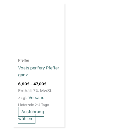
Preisspanne:
Dieses
6,90€
Produkt
bis
weist
47,00€
mehrere
Varianten
auf.
Die
Optionen
Pfeffer
können
Voatsiperifery Pfeffer
auf
ganz
der
Produktseite
6,90
€
–
47,00
€
gewählt
Enthält 7% MwSt.
werden
zzgl.
Versand
Lieferzeit: 2-4 Tage
Ausführung
wählen