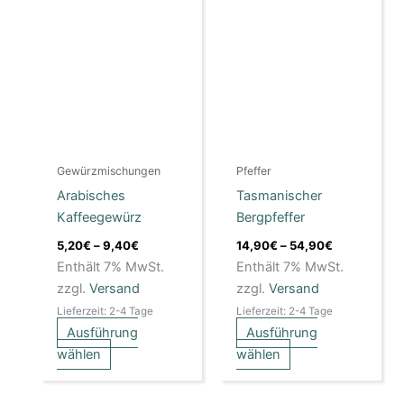
Dieses
Dieses
5,20€
14,90€
Produkt
Produkt
bis
bis
weist
9,40€
weist
54,90€
mehrere
mehrere
Varianten
Varianten
auf.
auf.
Die
Die
Optionen
Optionen
Gewürzmischungen
Pfeffer
können
können
Arabisches
Tasmanischer
auf
auf
Kaffeegewürz
Bergpfeffer
der
der
Produktseite
Produktseite
5,20
€
–
9,40
€
14,90
€
–
54,90
€
gewählt
gewählt
Enthält 7% MwSt.
Enthält 7% MwSt.
werden
werden
zzgl.
Versand
zzgl.
Versand
Lieferzeit: 2-4 Tage
Lieferzeit: 2-4 Tage
Ausführung
Ausführung
wählen
wählen