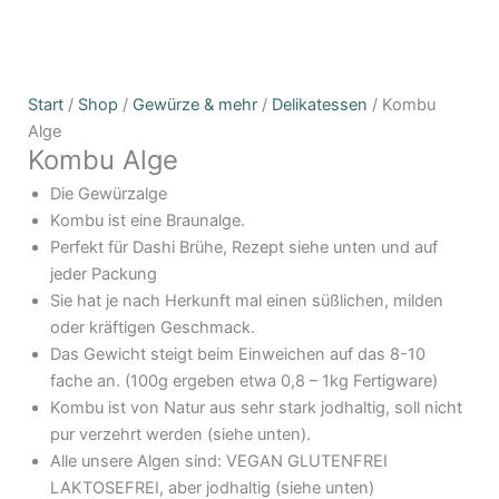
Kombu
Preisspanne:
Start
/
Shop
/
Gewürze & mehr
/
Delikatessen
/ Kombu
Alge
4,90€
Alge
Kombu Alge
Menge
bis
18,90€
Die Gewürzalge
Kombu ist eine Braunalge.
Perfekt für Dashi Brühe, Rezept siehe unten und auf
jeder Packung
Sie hat je nach Herkunft mal einen süßlichen, milden
oder kräftigen Geschmack.
Das Gewicht steigt beim Einweichen auf das 8-10
fache an. (100g ergeben etwa 0,8 – 1kg Fertigware)
Kombu ist von Natur aus sehr stark jodhaltig, soll nicht
pur verzehrt werden (siehe unten).
Alle unsere Algen sind: VEGAN GLUTENFREI
LAKTOSEFREI, aber jodhaltig (siehe unten)