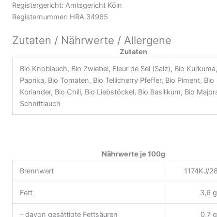
Registergericht: Amtsgericht Köln
Registernummer: HRA 34965
Zutaten / Nährwerte / Allergene
Zutaten
Bio Knoblauch, Bio Zwiebel, Fleur de Sel (Salz), Bio Kurkuma,
Paprika, Bio Tomaten, Bio Tellicherry Pfeffer, Bio Piment, Bio
Koriander, Bio Chili, Bio Liebstöckel, Bio Basilikum, Bio Major
Schnittlauch
Nährwerte je 100g
Brennwert
1174KJ/28
Fett
3,6 g
– davon gesättigte Fettsäuren
0,7 g