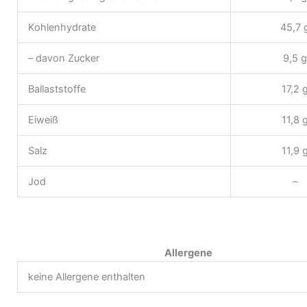
Kohlenhydrate
45,7 
– davon Zucker
9,5 g
Ballaststoffe
17,2 
Eiweiß
11,8 
Salz
11,9 
Jod
–
Allergene
keine Allergene enthalten