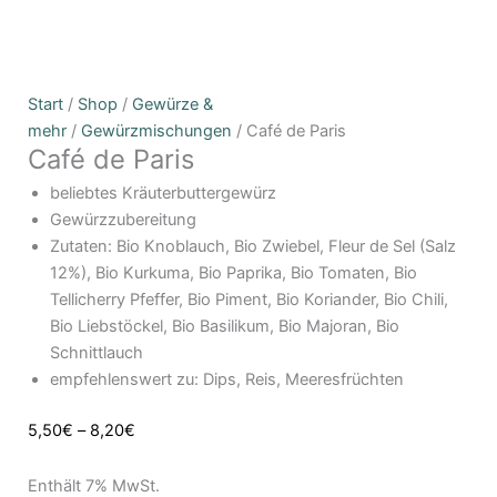
Café
Preisspanne:
Start
/
Shop
/
Gewürze &
de
5,50€
mehr
/
Gewürzmischungen
/ Café de Paris
Café de Paris
Paris
bis
Menge
8,20€
beliebtes Kräuterbuttergewürz
Gewürzzubereitung
Zutaten: Bio Knoblauch, Bio Zwiebel, Fleur de Sel (Salz
12%), Bio Kurkuma, Bio Paprika, Bio Tomaten, Bio
Tellicherry Pfeffer, Bio Piment, Bio Koriander, Bio Chili,
Bio Liebstöckel, Bio Basilikum, Bio Majoran, Bio
Schnittlauch
empfehlenswert zu: Dips, Reis, Meeresfrüchten
5,50
€
–
8,20
€
Enthält 7% MwSt.