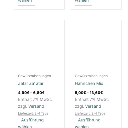
wählen
wählen
Preisspanne:
Preisspanne:
Dieses
Dieses
4,90€
5,00€
Produkt
Produkt
bis
bis
weist
6,80€
weist
13,60€
mehrere
mehrere
Varianten
Varianten
auf.
auf.
Die
Die
Optionen
Optionen
Gewürzmischungen
Gewürzmischungen
können
können
Zatar Za’ atar
Hähnchen Mix
auf
auf
der
der
4,90
€
–
6,80
€
5,00
€
–
13,60
€
Produktseite
Produktseite
Enthält 7% MwSt.
Enthält 7% MwSt.
gewählt
gewählt
zzgl.
Versand
zzgl.
Versand
werden
werden
Lieferzeit: 2-4 Tage
Lieferzeit: 2-4 Tage
Ausführung
Ausführung
wählen
wählen