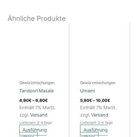
Ähnliche Produkte
Preisspanne:
Preisspanne:
Dieses
Dieses
4,90€
5,90€
Produkt
Produkt
bis
bis
weist
6,80€
weist
10,00€
mehrere
mehrere
Varianten
Varianten
auf.
auf.
Die
Die
Optionen
Optionen
Gewürzmischungen
Gewürzmischungen
können
können
Tandoori Masala
Umami
auf
auf
der
der
4,90
€
–
6,80
€
5,90
€
–
10,00
€
Produktseite
Produktseite
Enthält 7% MwSt.
Enthält 7% MwSt.
gewählt
gewählt
zzgl.
Versand
zzgl.
Versand
werden
werden
Lieferzeit: 2-4 Tage
Lieferzeit: 2-4 Tage
Ausführung
Ausführung