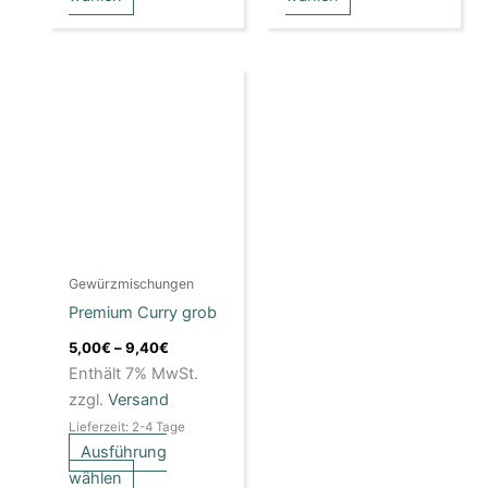
Preisspanne:
Dieses
5,00€
Produkt
bis
weist
9,40€
mehrere
Varianten
auf.
Die
Optionen
Gewürzmischungen
können
Premium Curry grob
auf
der
5,00
€
–
9,40
€
Produktseite
Enthält 7% MwSt.
gewählt
zzgl.
Versand
werden
Lieferzeit: 2-4 Tage
Ausführung
wählen