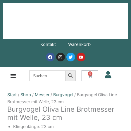
Zum
Brotmesser
Inhalt
mit
springen
Welle,
23
cm
Menge
Kontakt
Warenkorb
Facebook
Instagram
Twitter
Youtube
Search Button
Search
0
Warenkorb
for:
Burgvogel
Start
/
Shop
/
Messer
/
Burgvogel
/ Burgvogel Oliva Line
Oliva
Brotmesser mit Welle, 23 cm
Burgvogel Oliva Line Brotmesser
Line
Brotmesser
mit Welle, 23 cm
mit
Klingenlänge: 23 cm
Welle,