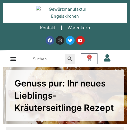
Zum
Inhalt
springen
Kontakt
Warenkorb
Facebook
Instagram
Twitter
Youtube
Search Button
Search
0
Warenkorb
for:
Genuss pur: Ihr neues
Lieblings-
Kräuterseitlinge Rezept
Minuten
Minuten
Minuten