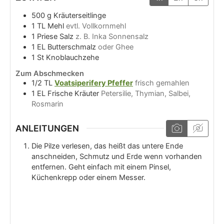
500
g
Kräuterseitlinge
1
TL
Mehl
evtl. Vollkornmehl
1
Priese
Salz
z. B. Inka Sonnensalz
1
EL
Butterschmalz
oder Ghee
1
St
Knoblauchzehe
Zum Abschmecken
1/2
TL
Voatsiperifery Pfeffer
frisch gemahlen
1
EL
Frische Kräuter
Petersilie, Thymian, Salbei,
Rosmarin
ANLEITUNGEN
Die Pilze verlesen, das heißt das untere Ende
anschneiden, Schmutz und Erde wenn vorhanden
entfernen. Geht einfach mit einem Pinsel,
Küchenkrepp oder einem Messer.