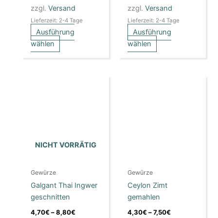
werden
werden
zzgl.
Versand
zzgl.
Versand
Lieferzeit: 2-4 Tage
Lieferzeit: 2-4 Tage
Ausführung
Ausführung
wählen
wählen
Preisspanne:
Preisspanne:
Dieses
Dieses
4,70€
4,30€
Produkt
Produkt
bis
bis
weist
8,80€
weist
7,50€
mehrere
mehrere
Varianten
Varianten
auf.
auf.
NICHT VORRÄTIG
Die
Die
Optionen
Optionen
Gewürze
Gewürze
können
können
Galgant Thai Ingwer
Ceylon Zimt
auf
auf
geschnitten
gemahlen
der
der
Produktseite
Produktseite
4,70
€
–
8,80
€
4,30
€
–
7,50
€