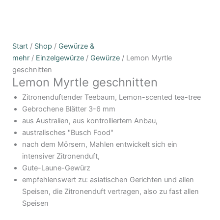
Lemon
Preisspanne:
Start
/
Shop
/
Gewürze &
Myrtle
5,10€
mehr
/
Einzelgewürze
/
Gewürze
/ Lemon Myrtle
geschnitten
bis
geschnitten
Lemon Myrtle geschnitten
Menge
11,10€
Zitronenduftender Teebaum, Lemon-scented tea-tree
Gebrochene Blätter 3-6 mm
aus Australien, aus kontrolliertem Anbau,
australisches "Busch Food"
nach dem Mörsern, Mahlen entwickelt sich ein
intensiver Zitronenduft,
Gute-Laune-Gewürz
empfehlenswert zu: asiatischen Gerichten und allen
Speisen, die Zitronenduft vertragen, also zu fast allen
Speisen