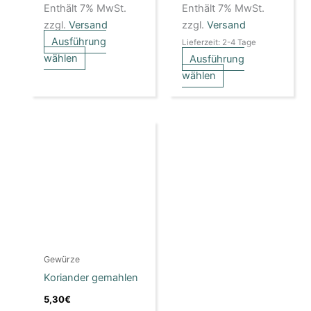
gewählt
gewählt
Enthält 7% MwSt.
Enthält 7% MwSt.
werden
werden
zzgl.
Versand
zzgl.
Versand
Ausführung
Lieferzeit: 2-4 Tage
wählen
Ausführung
wählen
Dieses
Produkt
weist
mehrere
Varianten
auf.
Die
Optionen
Gewürze
können
Koriander gemahlen
auf
der
5,30
€