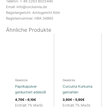
Telefon: + 49 2263 8025440
Email: info@oxclusivia.de
Registergericht: Amtsgericht Köln
Registernummer: HRA 34965
Ähnliche Produkte
Preisspanne:
Preisspanne:
Dieses
Dieses
4,70€
3,90€
Produkt
Produkt
bis
bis
weist
6,10€
weist
5,90€
mehrere
mehrere
Varianten
Varianten
auf.
auf.
Die
Die
Optionen
Optionen
Gewürze
Gewürze
können
können
Paprikapulver
Curcuma Kurkuma
auf
auf
geräuchert edelsüß
gemahlen
der
der
Produktseite
Produktseite
4,70
€
–
6,10
€
3,90
€
–
5,90
€
gewählt
gewählt
Enthält 7% MwSt.
Enthält 7% MwSt.