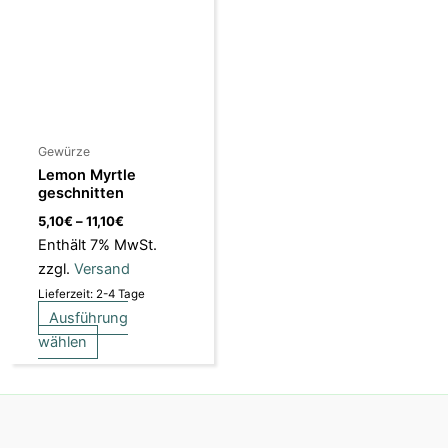
mehrere
Varianten
auf.
Die
Optionen
können
Gewürze
auf
Lemon Myrtle
der
geschnitten
Produktseite
5,10
€
–
11,10
€
gewählt
Enthält 7% MwSt.
werden
zzgl.
Versand
Lieferzeit: 2-4 Tage
Ausführung
wählen