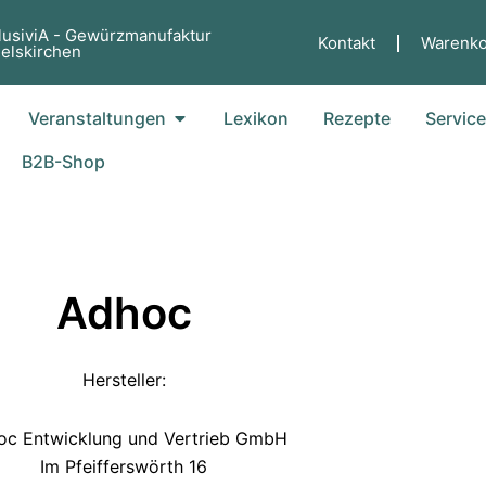
lusiviA - Gewürzmanufaktur
Kontakt
Warenko
elskirchen
fne Küche
Öffne Veranstaltungen
Veranstaltungen
Lexikon
Rezepte
Servic
B2B-Shop
Adhoc
Hersteller:
c Entwicklung und Vertrieb GmbH
Im Pfeifferswörth 16