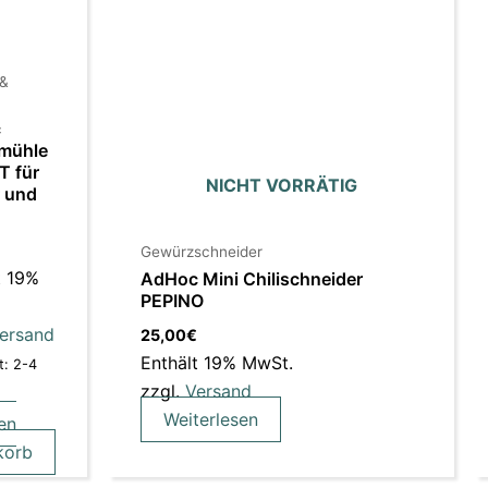
 &
c
lmühle
T für
NICHT VORRÄTIG
r und
Gewürzschneider
t 19%
AdHoc Mini Chilischneider
PEPINO
ersand
25,00
€
Enthält 19% MwSt.
t: 2-4
zzgl.
Versand
Weiterlesen
en
korb