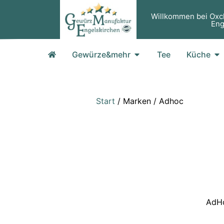
Zum
Willkommen bei Oxc
Inhalt
Eng
springen
Öffne Gewürze&mehr
Öf
Gewürze&mehr
Tee
Küche
Start
/ Marken / Adhoc
AdHo