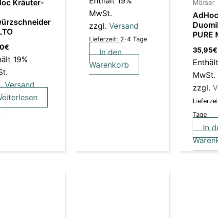
Enthält 19%
oc Kräuter-
Mörser
MwSt.
AdHo
ürzschneider
Duomil
zzgl.
Versand
LTO
PURE 
Lieferzeit: 2-4 Tage
90
€
35,95
€
In den
hält 19%
Enthäl
Warenkorb
t.
MwSt.
l.
Versand
zzgl.
V
eiterlesen
Lieferzei
Tage
In d
Waren