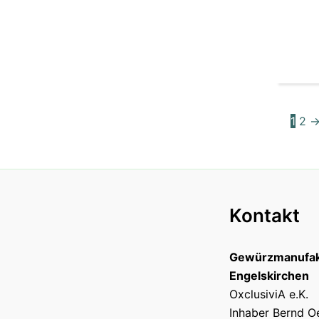
1
2
Kontakt
Gewürzmanufak
Engelskirchen
OxclusiviA e.K.
Inhaber Bernd O