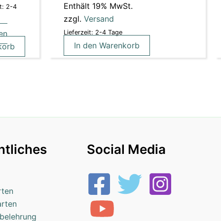
Enthält 19% MwSt.
t: 2-4
zzgl.
Versand
en
Lieferzeit: 2-4 Tage
In den Warenkorb
korb
tliches
Social Media
rten
arten
belehrung