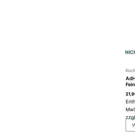
NIC
Koch
AdH
Fei
21,
Ent
MwS
zzg
W