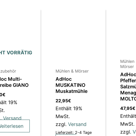
HT VORRÄTIG
Mühlen
Mörser
zubehör
Mühlen & Mörser
AdHo
oc Multi-
AdHoc
Pfeffe
nreibe GIANO
MUSKATINO
Salzm
Muskatmühle
Menag
90
€
MOLT
22,95
€
hält 19%
Enthält 19%
47,95
€
t.
Enthäl
MwSt.
l.
Versand
MwSt.
zzgl.
Versand
eiterlesen
zzgl.
V
Lieferzeit: 2-4 Tage