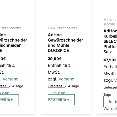
Mühlen
Mörser
rzschneider
Gewürzschneider
AdHo
Hoc
AdHoc
Kurbe
ürzschneider
Gewürzschneider
SELEC
lischneider
und Mühle
Pfeffe
E
DUOSPICE
Salz
90
€
39,90
€
47,90
€
hält 19%
Enthält 19%
Enthäl
t.
MwSt.
MwSt.
l.
Versand
zzgl.
Versand
zzgl.
V
rzeit: 2-4 Tage
Lieferzeit: 2-4 Tage
Lieferzei
n den
In den
Tage
enkorb
Warenkorb
In d
Waren