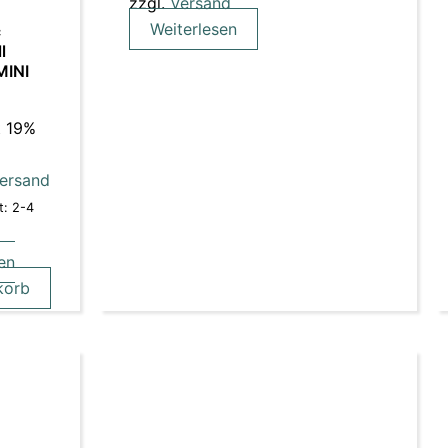
zzgl.
Versand
Weiterlesen
c
l
MINI
t 19%
ersand
t: 2-4
en
korb