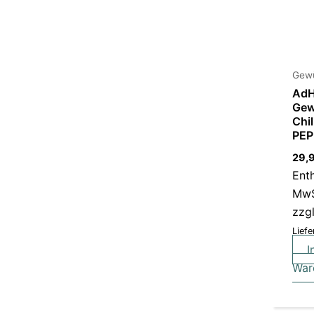
Gewü
Ad
Gew
Chi
PEP
29,
Ent
MwS
zzg
Liefe
I
War