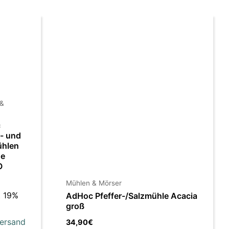
 &
c
r- und
ühlen
e
O
Mühlen & Mörser
t 19%
AdHoc Pfeffer-/Salzmühle Acacia
groß
ersand
34,90
€