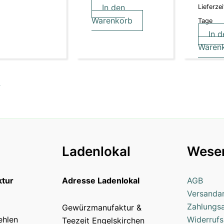
In den
Lieferzei
Warenkorb
Tage
In d
Waren
→
Ladenlokal
Wesen
tur
Adresse Ladenlokal
AGB
Versanda
Zahlungs
Gewürzmanufaktur &
ehlen
Widerrufs
Teezeit Engelskirchen