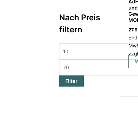
AdH
und
Gew
Nach Preis
MO
filtern
27,
Ent
MwS
zzg
W
Filter