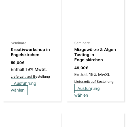
mehrere
mehrere
Varianten
Varianten
auf.
auf.
Die
Die
Optionen
Optionen
können
können
Seminare
Seminare
auf
auf
Kreativworkshop in
Mixgewürze & Algen
der
der
Engelskirchen
Tasting in
Engelskirchen
Produktseite
Produktseite
59,00
€
gewählt
gewählt
49,00
€
Enthält 19% MwSt.
werden
werden
Enthält 19% MwSt.
Lieferzeit: auf Bestellung
Lieferzeit: auf Bestellung
Ausführung
Ausführung
wählen
wählen
Dieses
Produkt