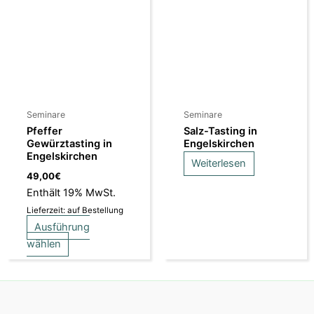
weist
mehrere
Varianten
auf.
Die
Optionen
können
Seminare
Seminare
auf
Pfeffer
Salz-Tasting in
der
Gewürztasting in
Engelskirchen
Engelskirchen
Produktseite
Weiterlesen
gewählt
49,00
€
werden
Enthält 19% MwSt.
Lieferzeit: auf Bestellung
Ausführung
wählen