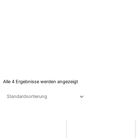
Alle 4 Ergebnisse werden angezeigt
Dieses
Dieses
Produkt
Produkt
weist
weist