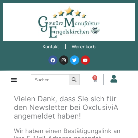
Zum
Inhalt
springen
Kontakt
Warenkorb
Facebook
Instagram
Twitter
Youtube
Search Button
Search
0
Warenkorb
for:
Vielen Dank, dass Sie sich für
den Newsletter bei OxclusiviA
angemeldet haben!
Wir haben einen Bestätigungslink an