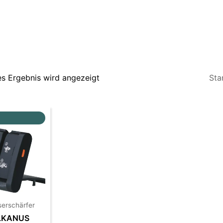
es Ergebnis wird angezeigt
rünglicher
Aktueller
s
Preis
ist:
50€
42,00€.
erschärfer
LKANUS