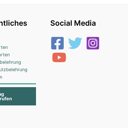
tliches
Social Media
rten
arten
belehrung
utzbelehrung
m
ag
rufen