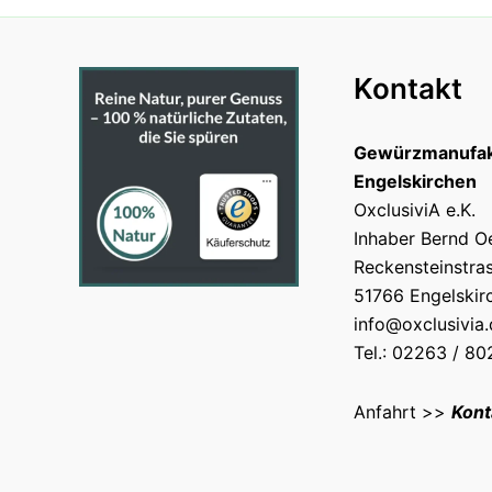
Kontakt
Gewürzmanufak
Engelskirchen
OxclusiviA e.K.
Inhaber Bernd O
Reckensteinstra
51766 Engelskir
info@oxclusivia
Tel.: 02263 / 8
Anfahrt >>
Kont