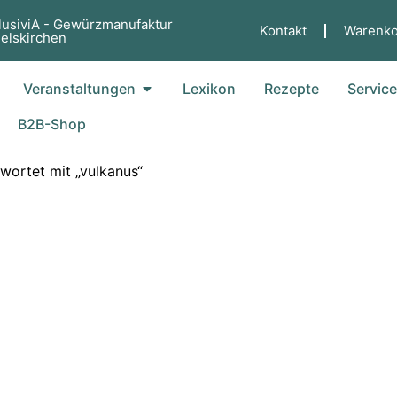
lusiviA - Gewürzmanufaktur
Kontakt
Warenko
elskirchen
fne Küche
Öffne Veranstaltungen
Veranstaltungen
Lexikon
Rezepte
Servic
B2B-Shop
wortet mit „vulkanus“