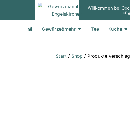
Zum
Willkommen bei Oxc
Inhalt
Eng
springen
Öffne Gewürze&mehr
Öf
Gewürze&mehr
Tee
Küche
Start
/
Shop
/ Produkte verschlag