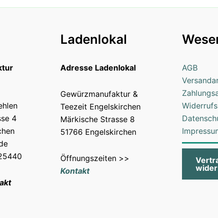
Ladenlokal
Wesen
tur
Adresse Ladenlokal
AGB
Versanda
Zahlungs
Gewürzmanufaktur &
ehlen
Widerrufs
Teezeit Engelskirchen
sse 4
Datensch
Märkische Strasse 8
chen
Impressu
51766 Engelskirchen
.de
025440
Öffnungszeiten >>
Vertr
wider
Kontakt
akt