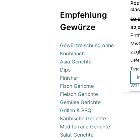
Poc
clas
Empfehlung
59,
Gewürze
42,
Ent
MwS
Gewürzmischung ohne
zzg
Knoblauch
Liefe
Asia Gerichte
Dips
Tage
I
Finisher
War
Fisch Gerichte
Fleisch Gerichte
Gemüse Gerichte
Grillen & BBQ
Karibische Gerichte
Mediterrane Gerichte
Salat Gerichte