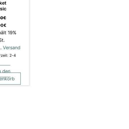
ket
sic
50
€
00
€
hält 19%
t.
l.
Versand
rzeit: 2-4
n den
enkorb