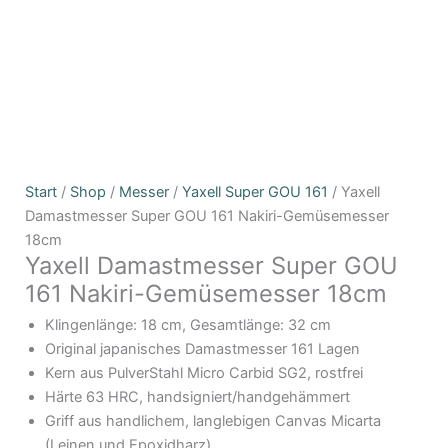
Yaxell
Start
/
Shop
/
Messer
/
Yaxell Super GOU 161
/ Yaxell
Damastmesser
Damastmesser Super GOU 161 Nakiri-Gemüsemesser
Super
18cm
Yaxell Damastmesser Super GOU
GOU
161
161 Nakiri-Gemüsemesser 18cm
Nakiri-
Klingenlänge: 18 cm, Gesamtlänge: 32 cm
Gemüsemesser
Original japanisches Damastmesser 161 Lagen
18cm
Kern aus PulverStahl Micro Carbid SG2, rostfrei
Menge
Härte 63 HRC, handsigniert/handgehämmert
Griff aus handlichem, langlebigen Canvas Micarta
(Leinen und Epoxidharz)