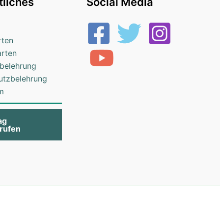
liches
Social Media
rten
arten
belehrung
utzbelehrung
m
ag
rufen