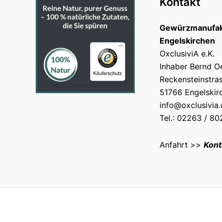
Kontakt
Gewürzmanufak
Engelskirchen
OxclusiviA e.K.
Inhaber Bernd O
Reckensteinstra
51766 Engelskir
info@oxclusivia
Tel.: 02263 / 8
Anfahrt >>
Kont