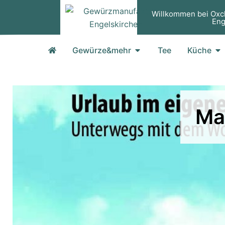
Zum
Willkommen bei Oxc
Inhalt
Eng
springen
Öffne Gewürze&mehr
Öf
Gewürze&mehr
Tee
Küche
Ma