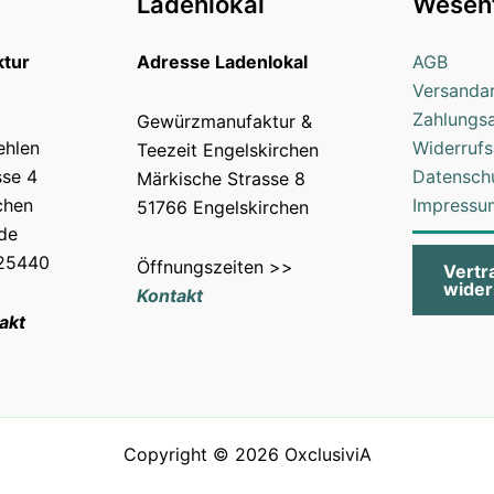
Ladenlokal
Wesent
tur
Adresse Ladenlokal
AGB
Versanda
Zahlungs
Gewürzmanufaktur &
ehlen
Widerrufs
Teezeit Engelskirchen
sse 4
Datensch
Märkische Strasse 8
chen
Impressu
51766 Engelskirchen
.de
025440
Öffnungszeiten >>
Vertr
wider
Kontakt
akt
Copyright © 2026 OxclusiviA