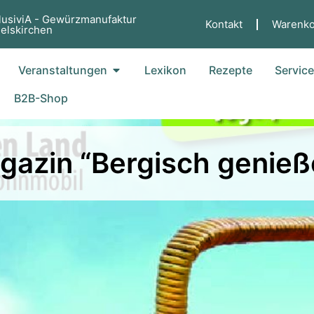
lusiviA - Gewürzmanufaktur
Kontakt
Warenko
elskirchen
fne Küche
Öffne Veranstaltungen
Veranstaltungen
Lexikon
Rezepte
Servic
B2B-Shop
gazin “Bergisch genieß