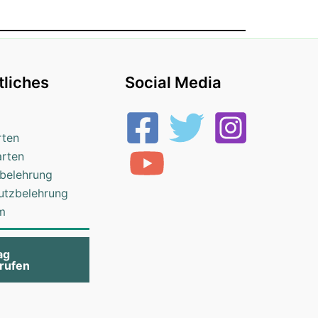
liches
Social Media
rten
arten
belehrung
utzbelehrung
m
ag
rufen