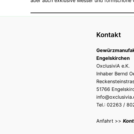
aber auch exklusive Messer und formschöne 
Kontakt
Gewürzmanufak
Engelskirchen
OxclusiviA e.K.
Inhaber Bernd O
Reckensteinstra
51766 Engelskir
info@oxclusivia
Tel.: 02263 / 8
Anfahrt >>
Kont