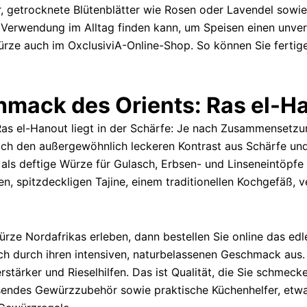
r, getrocknete Blütenblätter wie Rosen oder Lavendel sowie
 Verwendung im Alltag finden kann, um Speisen einen unv
würze auch im OxclusiviA-Online-Shop. So können Sie fertig
hmack des Orients: Ras el-Ha
Ras el-Hanout liegt in der Schärfe: Je nach Zusammensetz
n sich den außergewöhnlich leckeren Kontrast aus Schärfe u
ls deftige Würze für Gulasch, Erbsen- und Linseneintöpfe 
, spitzdeckligen Tajine, einem traditionellen Kochgefäß, v
rze Nordafrikas erleben, dann bestellen Sie online das edl
durch ihren intensiven, naturbelassenen Geschmack aus. 
stärker und Rieselhilfen. Das ist Qualität, die Sie schmec
ssendes Gewürzzubehör sowie praktische Küchenhelfer, et