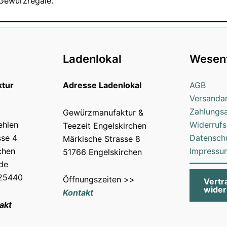
Gewürzregale.
Ladenlokal
Wesent
tur
Adresse Ladenlokal
AGB
Versanda
Zahlungs
Gewürzmanufaktur &
ehlen
Widerrufs
Teezeit Engelskirchen
sse 4
Datensch
Märkische Strasse 8
chen
Impressu
51766 Engelskirchen
.de
025440
Öffnungszeiten >>
Vertr
wider
Kontakt
akt