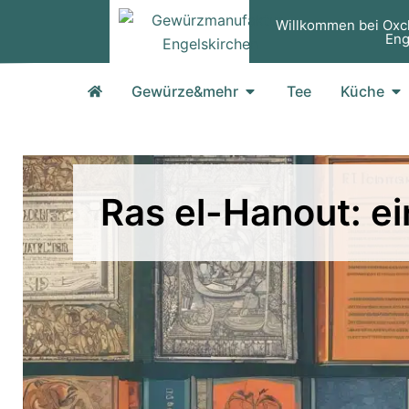
Zum
Willkommen bei Oxc
Inhalt
Eng
springen
Öffne Gewürze&mehr
Öf
Gewürze&mehr
Tee
Küche
Ras el-Hanout: ei