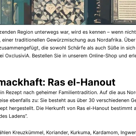
enden Region unterwegs war, wird es kennen – wenn nicht, 
, einer traditionellen Gewürzmischung aus Nordafrika. Übe
sammengefügt, die sowohl Schärfe als auch Süße in sich ve
ei OxclusiviA. Bestellen Sie in unserem Online-Shop und erl
hmackhaft: Ras el-Hanout
ein Rezept nach geheimer Familientradition. Auf die aus
Weise ebenfalls zu: Sie besteht aus über 30 verschiedenen 
t hergestellt. Die Herkunft von Ras el-Hanout bestimmt a
des Ladens”.
zählen Kreuzkümmel, Koriander, Kurkuma, Kardamom, Ingw