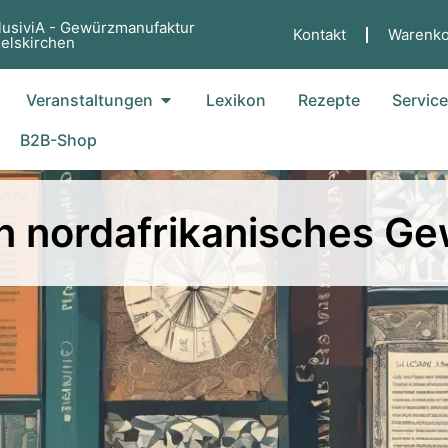
lusiviA - Gewürzmanufaktur
Kontakt
Warenko
elskirchen
fne Küche
Öffne Veranstaltungen
Veranstaltungen
Lexikon
Rezepte
Servic
B2B-Shop
n nordafrikanisches Ge