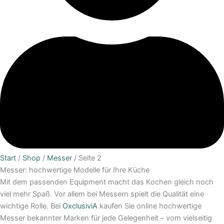
Start
/
Shop
/
Messer
/ Seite 2
Messer: hochwertige Modelle für Ihre Küche
Mit dem passenden Equipment macht das Kochen gleich noch
viel mehr Spaß. Vor allem bei Messern spielt die Qualität eine
wichtige Rolle. Bei
OxclusiviA
kaufen Sie online hochwertige
Messer bekannter Marken für jede Gelegenheit – vom vielseitig