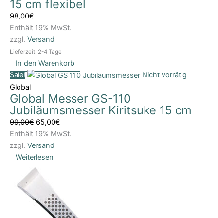
15 cm flexibel
98,00
€
Enthält 19% MwSt.
zzgl.
Versand
Lieferzeit: 2-4 Tage
In den Warenkorb
Ursprünglicher
Aktueller
Sale!
Nicht vorrätig
Preis
Preis
Global
Global Messer GS-110
war:
ist:
Jubiläumsmesser Kiritsuke 15 cm
99,00€
65,00€.
99,00
€
65,00
€
Enthält 19% MwSt.
zzgl.
Versand
Weiterlesen