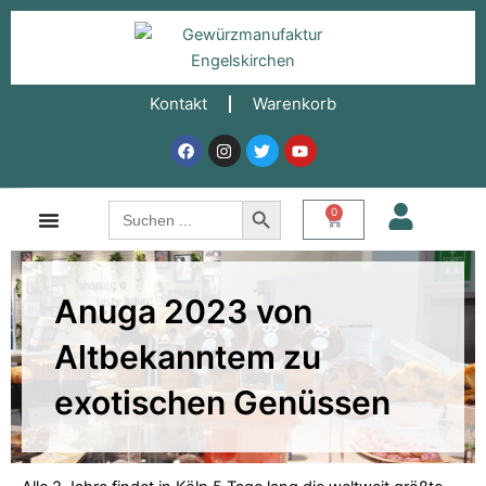
Zum
Inhalt
springen
Kontakt
Warenkorb
Facebook
Instagram
Twitter
Youtube
Search Button
Search
0
Warenkorb
for:
Anuga 2023 von
Altbekanntem zu
exotischen Genüssen