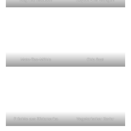
Gegrillte Insekten
Ceylon Zimt Stangen
Mate-Tee-Mühle
Chia Saat
Früchte aus Südamerika
Vegetarischer Kaviar